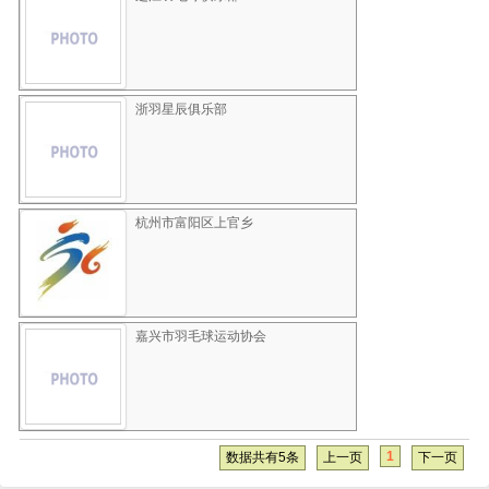
浙羽星辰俱乐部
杭州市富阳区上官乡
嘉兴市羽毛球运动协会
1
数据共有5条
上一页
下一页